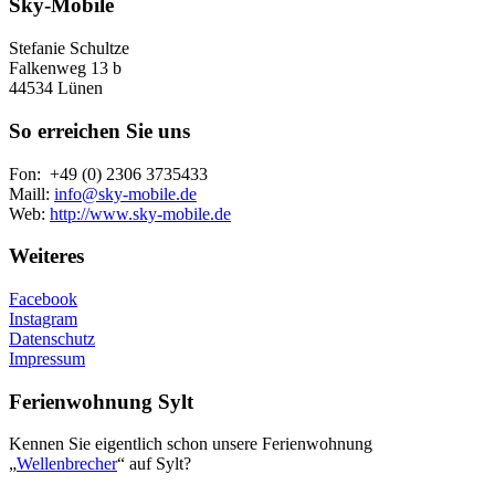
Sky-Mobile
Stefanie Schultze
Falkenweg 13 b
44534 Lünen
So erreichen Sie uns
Fon: +49 (0) 2306 3735433
Maill:
info@sky-mobile.de
Web:
http://www.sky-mobile.de
Weiteres
Facebook
Instagram
Datenschutz
Impressum
Ferienwohnung Sylt
Kennen Sie eigentlich schon unsere Ferienwohnung
„
Wellenbrecher
“ auf Sylt?