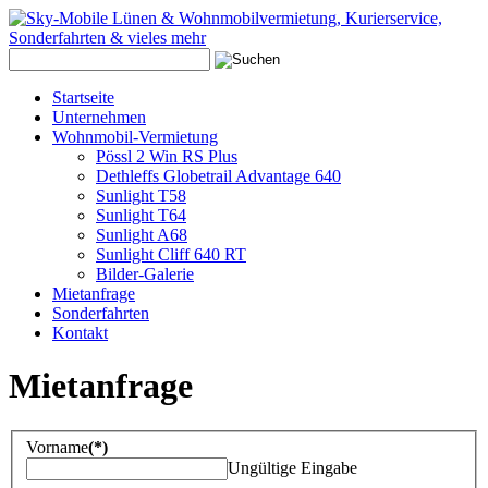
Startseite
Unternehmen
Wohnmobil-Vermietung
Pössl 2 Win RS Plus
Dethleffs Globetrail Advantage 640
Sunlight T58
Sunlight T64
Sunlight A68
Sunlight Cliff 640 RT
Bilder-Galerie
Mietanfrage
Sonderfahrten
Kontakt
Mietanfrage
Vorname
(*)
Ungültige Eingabe