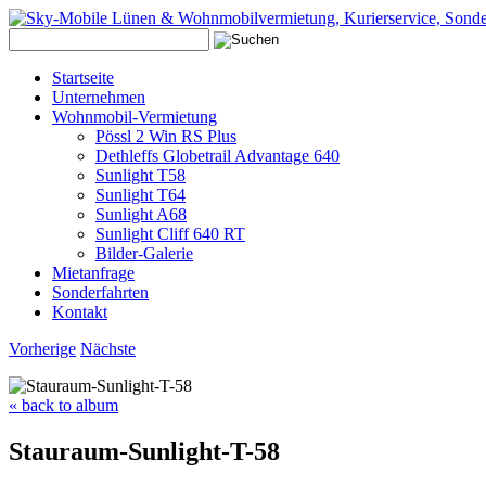
Startseite
Unternehmen
Wohnmobil-Vermietung
Pössl 2 Win RS Plus
Dethleffs Globetrail Advantage 640
Sunlight T58
Sunlight T64
Sunlight A68
Sunlight Cliff 640 RT
Bilder-Galerie
Mietanfrage
Sonderfahrten
Kontakt
Vorherige
Nächste
« back to album
Stauraum-Sunlight-T-58