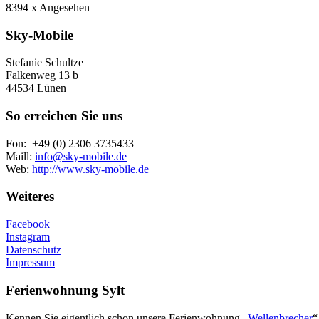
8394 x Angesehen
Sky-Mobile
Stefanie Schultze
Falkenweg 13 b
44534 Lünen
So erreichen Sie uns
Fon: +49 (0) 2306 3735433
Maill:
info@sky-mobile.de
Web:
http://www.sky-mobile.de
Weiteres
Facebook
Instagram
Datenschutz
Impressum
Ferienwohnung Sylt
Kennen Sie eigentlich schon unsere Ferienwohnung „
Wellenbrecher
“