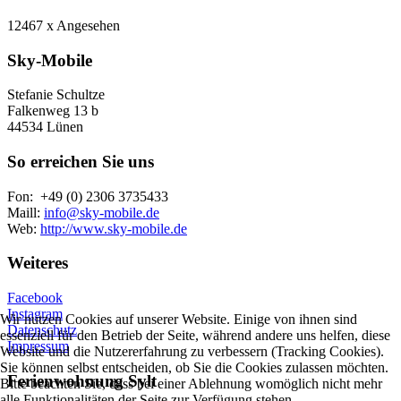
12467 x Angesehen
Sky-Mobile
Stefanie Schultze
Falkenweg 13 b
44534 Lünen
So erreichen Sie uns
Fon: +49 (0) 2306 3735433
Maill:
info@sky-mobile.de
Web:
http://www.sky-mobile.de
Weiteres
Facebook
Instagram
Wir nutzen Cookies auf unserer Website. Einige von ihnen sind
Datenschutz
essenziell für den Betrieb der Seite, während andere uns helfen, diese
Impressum
Website und die Nutzererfahrung zu verbessern (Tracking Cookies).
Sie können selbst entscheiden, ob Sie die Cookies zulassen möchten.
Ferienwohnung Sylt
Bitte beachten Sie, dass bei einer Ablehnung womöglich nicht mehr
alle Funktionalitäten der Seite zur Verfügung stehen.