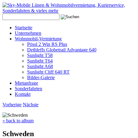
Startseite
Unternehmen
Wohnmobil-Vermietung
Pössl 2 Win RS Plus
Dethleffs Globetrail Advantage 640
Sunlight T58
Sunlight T64
Sunlight A68
Sunlight Cliff 640 RT
Bilder-Galerie
Mietanfrage
Sonderfahrten
Kontakt
Vorherige
Nächste
« back to album
Schweden