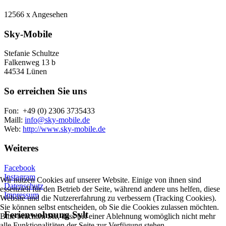
12566 x Angesehen
Sky-Mobile
Stefanie Schultze
Falkenweg 13 b
44534 Lünen
So erreichen Sie uns
Fon: +49 (0) 2306 3735433
Maill:
info@sky-mobile.de
Web:
http://www.sky-mobile.de
Weiteres
Facebook
Instagram
Wir nutzen Cookies auf unserer Website. Einige von ihnen sind
Datenschutz
essenziell für den Betrieb der Seite, während andere uns helfen, diese
Impressum
Website und die Nutzererfahrung zu verbessern (Tracking Cookies).
Sie können selbst entscheiden, ob Sie die Cookies zulassen möchten.
Ferienwohnung Sylt
Bitte beachten Sie, dass bei einer Ablehnung womöglich nicht mehr
alle Funktionalitäten der Seite zur Verfügung stehen.