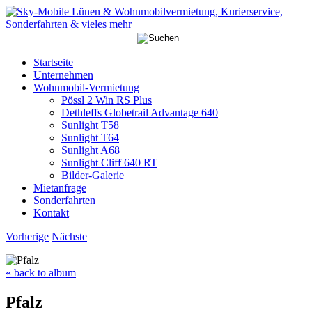
Startseite
Unternehmen
Wohnmobil-Vermietung
Pössl 2 Win RS Plus
Dethleffs Globetrail Advantage 640
Sunlight T58
Sunlight T64
Sunlight A68
Sunlight Cliff 640 RT
Bilder-Galerie
Mietanfrage
Sonderfahrten
Kontakt
Vorherige
Nächste
« back to album
Pfalz