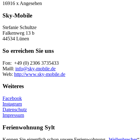
16916 x Angesehen
Sky-Mobile
Stefanie Schultze
Falkenweg 13 b
44534 Lünen
So erreichen Sie uns
Fon: +49 (0) 2306 3735433
Maill:
info@sky-mobile.de
Web:
http://www.sky-mobile.de
Weiteres
Facebook
Instagram
Datenschutz
Impressum
Ferienwohnung Sylt
Kennen Sie eigentlich schon unsere Ferienwohnung „
Wellenbrecher
“