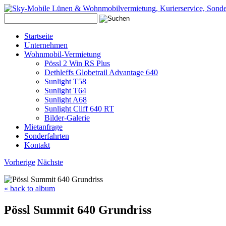
Startseite
Unternehmen
Wohnmobil-Vermietung
Pössl 2 Win RS Plus
Dethleffs Globetrail Advantage 640
Sunlight T58
Sunlight T64
Sunlight A68
Sunlight Cliff 640 RT
Bilder-Galerie
Mietanfrage
Sonderfahrten
Kontakt
Vorherige
Nächste
« back to album
Pössl Summit 640 Grundriss