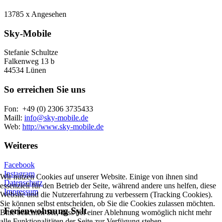
13785 x Angesehen
Sky-Mobile
Stefanie Schultze
Falkenweg 13 b
44534 Lünen
So erreichen Sie uns
Fon: +49 (0) 2306 3735433
Maill:
info@sky-mobile.de
Web:
http://www.sky-mobile.de
Weiteres
Facebook
Instagram
Wir nutzen Cookies auf unserer Website. Einige von ihnen sind
Datenschutz
essenziell für den Betrieb der Seite, während andere uns helfen, diese
Impressum
Website und die Nutzererfahrung zu verbessern (Tracking Cookies).
Sie können selbst entscheiden, ob Sie die Cookies zulassen möchten.
Ferienwohnung Sylt
Bitte beachten Sie, dass bei einer Ablehnung womöglich nicht mehr
alle Funktionalitäten der Seite zur Verfügung stehen.