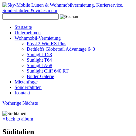
Startseite
Unternehmen
Wohnmobil-Vermietung
Pössl 2 Win RS Plus
Dethleffs Globetrail Advantage 640
Sunlight T58
Sunlight T64
Sunlight A68
Sunlight Cliff 640 RT
Bilder-Galerie
Mietanfrage
Sonderfahrten
Kontakt
Vorherige
Nächste
« back to album
Süditalien