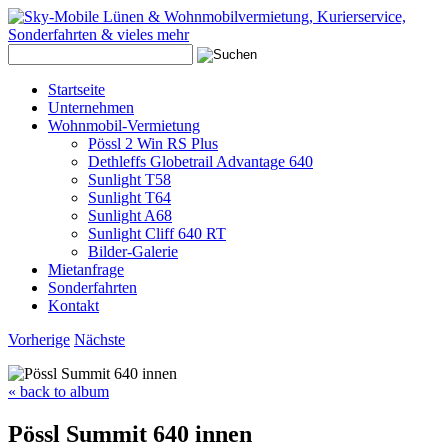
Startseite
Unternehmen
Wohnmobil-Vermietung
Pössl 2 Win RS Plus
Dethleffs Globetrail Advantage 640
Sunlight T58
Sunlight T64
Sunlight A68
Sunlight Cliff 640 RT
Bilder-Galerie
Mietanfrage
Sonderfahrten
Kontakt
Vorherige
Nächste
« back to album
Pössl Summit 640 innen