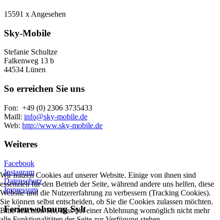
15591 x Angesehen
Sky-Mobile
Stefanie Schultze
Falkenweg 13 b
44534 Lünen
So erreichen Sie uns
Fon: +49 (0) 2306 3735433
Maill:
info@sky-mobile.de
Web:
http://www.sky-mobile.de
Weiteres
Facebook
Instagram
Wir nutzen Cookies auf unserer Website. Einige von ihnen sind
Datenschutz
essenziell für den Betrieb der Seite, während andere uns helfen, diese
Impressum
Website und die Nutzererfahrung zu verbessern (Tracking Cookies).
Sie können selbst entscheiden, ob Sie die Cookies zulassen möchten.
Ferienwohnung Sylt
Bitte beachten Sie, dass bei einer Ablehnung womöglich nicht mehr
alle Funktionalitäten der Seite zur Verfügung stehen.